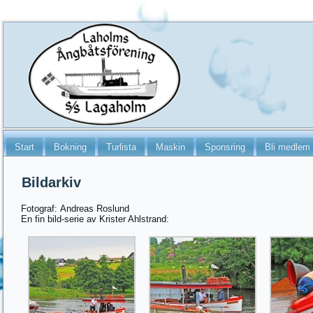
Start
Bokning
Turlista
Maskin
Sponsring
Bli medlem
Bildarkiv
Fotograf: Andreas Roslund
En fin bild-serie av Krister Ahlstrand: